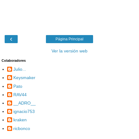
‹
Página Principal
Ver la versión web
Colaboradores
Julio...
Keysmaker
Pato
RAV44
__ADRO__
ignacio753
kraken
ricbonco