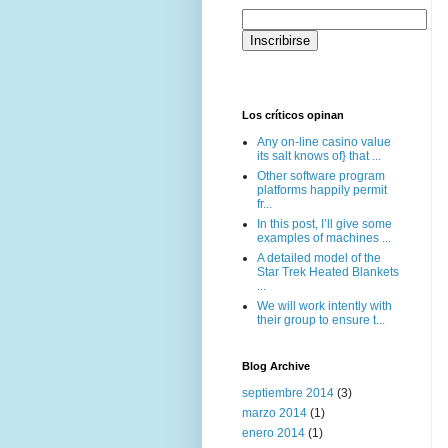
Los críticos opinan
Any on-line casino value
its salt knows of} that ...
Other software program
platforms happily permit
fr...
In this post, I’ll give some
examples of machines ...
A detailed model of the
Star Trek Heated Blankets
...
We will work intently with
their group to ensure t...
Blog Archive
septiembre 2014
(3)
marzo 2014
(1)
enero 2014
(1)