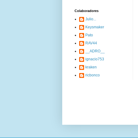
Colaboradores
Julio...
Keysmaker
Pato
RAV44
__ADRO__
ignacio753
kraken
ricbonco