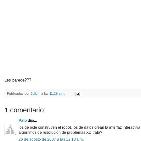
Les parece???
Publicadas por
Julio...
a las
11:29 a.m.
1 comentario:
Pato
dijo...
los de ocle construyen el robot, los de datos crean la interfaz interact
algoritmos de resolución de problemas XD trato?
26 de agosto de 2007 a las 12:18 a.m.