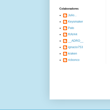
Colaboradores
Julio...
Keysmaker
Pato
RAV44
__ADRO__
ignacio753
kraken
ricbonco