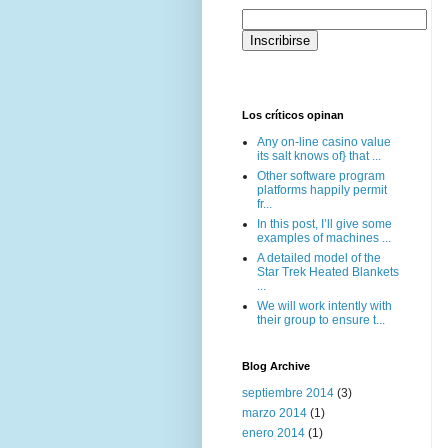
Los críticos opinan
Any on-line casino value
its salt knows of} that ...
Other software program
platforms happily permit
fr...
In this post, I’ll give some
examples of machines ...
A detailed model of the
Star Trek Heated Blankets
...
We will work intently with
their group to ensure t...
Blog Archive
septiembre 2014
(3)
marzo 2014
(1)
enero 2014
(1)