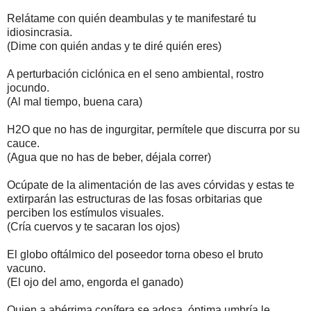
Relátame con quién deambulas y te manifestaré tu
idiosincrasia.
(Dime con quién andas y te diré quién eres)
A perturbación ciclónica en el seno ambiental, rostro
jocundo.
(Al mal tiempo, buena cara)
H2O que no has de ingurgitar, permítele que discurra por su
cauce.
(Agua que no has de beber, déjala correr)
Ocúpate de la alimentación de las aves córvidas y estas te
extirparán las estructuras de las fosas orbitarias que
perciben los estímulos visuales.
(Cría cuervos y te sacaran los ojos)
El globo oftálmico del poseedor torna obeso el bruto
vacuno.
(El ojo del amo, engorda el ganado)
Quien a abérrima conífera se adosa, óptima umbría le