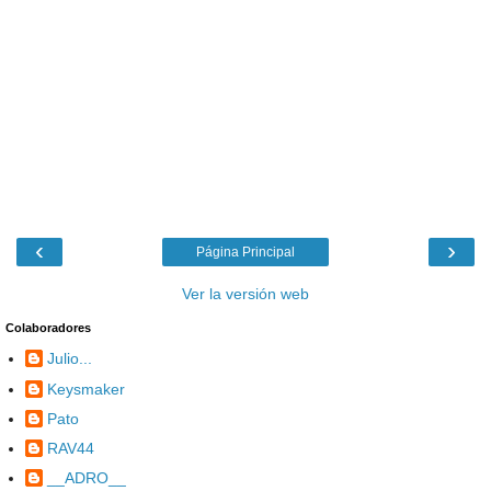
‹
›
Página Principal
Ver la versión web
Colaboradores
Julio...
Keysmaker
Pato
RAV44
__ADRO__