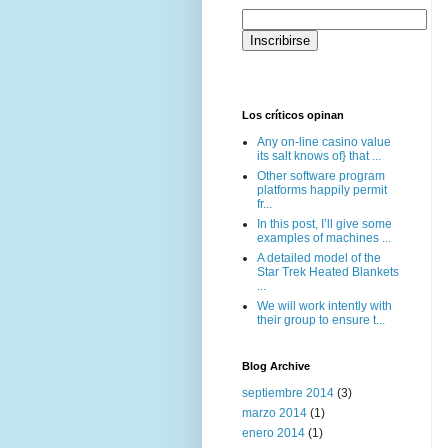
Los críticos opinan
Any on-line casino value
its salt knows of} that ...
Other software program
platforms happily permit
fr...
In this post, I’ll give some
examples of machines ...
A detailed model of the
Star Trek Heated Blankets
...
We will work intently with
their group to ensure t...
Blog Archive
septiembre 2014
(3)
marzo 2014
(1)
enero 2014
(1)