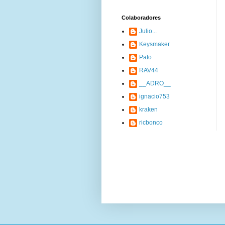
Colaboradores
Julio...
Keysmaker
Pato
RAV44
__ADRO__
ignacio753
kraken
ricbonco