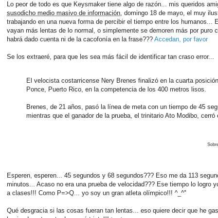
Lo peor de todo es que Keysmaker tiene algo de razón... mis queridos amig
susodicho medio masivo de información
, domingo 18 de mayo, el muy ilust
trabajando en una nueva forma de percibir el tiempo entre los humanos... 
vayan más lentas de lo normal, o simplemente se demoren más por puro capr
habrá dado cuenta ni de la cacofonía en la frase???
Accedan, por favor
Se los extraeré, para que les sea más fácil de identificar tan craso error...
El velocista costarricense Nery Brenes finalizó en la cuarta posici
Ponce, Puerto Rico, en la competencia de los 400 metros lisos.
Brenes, de 21 años, pasó la línea de meta con un tiempo de 45 se
mientras que el ganador de la prueba, el trinitario Ato Modibo, cerró
Sobre
Esperen, esperen... 45 segundos y 68 segundos??? Eso me da 113 segundo
minutos... Acaso no era una prueba de velocidad??? Ese tiempo lo logro yo
a clases!!! Como P=>Q... yo soy un gran atleta olímpico!!! ^_^"
Qué desgracia si las cosas fueran tan lentas... eso quiere decir que he g