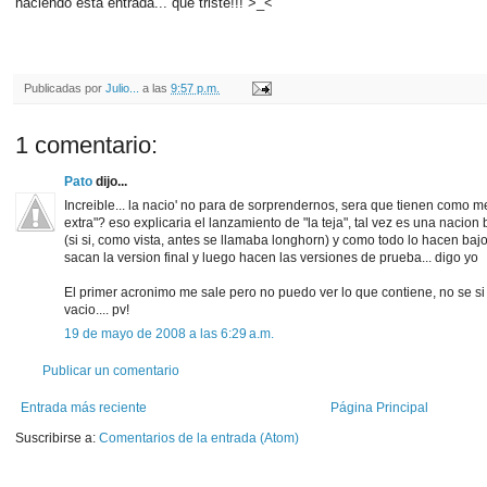
haciendo esta entrada... qué triste!!! >_<
Publicadas por
Julio...
a las
9:57 p.m.
1 comentario:
Pato
dijo...
Increible... la nacio' no para de sorprendernos, sera que tienen como m
extra"? eso explicaria el lanzamiento de "la teja", tal vez es una nacion
(si si, como vista, antes se llamaba longhorn) y como todo lo hacen baj
sacan la version final y luego hacen las versiones de prueba... digo yo
El primer acronimo me sale pero no puedo ver lo que contiene, no se si
vacio.... pv!
19 de mayo de 2008 a las 6:29 a.m.
Publicar un comentario
Entrada más reciente
Página Principal
Suscribirse a:
Comentarios de la entrada (Atom)