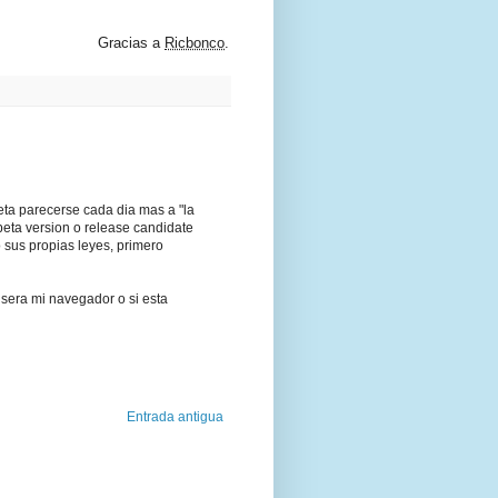
Gracias a
Ricbonco
.
eta parecerse cada dia mas a "la
 beta version o release candidate
o sus propias leyes, primero
 sera mi navegador o si esta
Entrada antigua