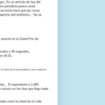
os, En un artículo de hoy del
re periodista parece estar
Esa teoría hace que las cosas
icho anti-estilístico... No se
ón anoche en el Grand Prix de
gundos y 68 segundos,
 en 45:01.
 la Teoría de la Irracionalidad y otras sandeces...
s... El equivalente a 1.883
 incluso en los días que llego tarde
astado como la mitad de mi vida