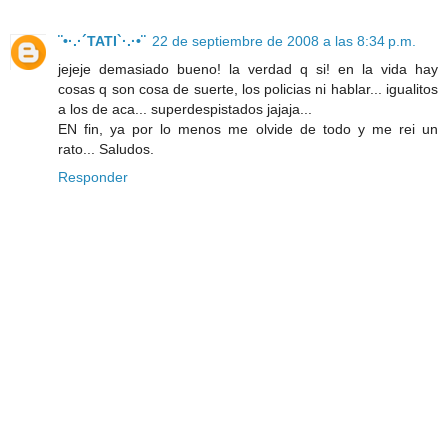
¨•·.·´TATI`·.·•¨
22 de septiembre de 2008 a las 8:34 p.m.
jejeje demasiado bueno! la verdad q si! en la vida hay
cosas q son cosa de suerte, los policias ni hablar... igualitos
a los de aca... superdespistados jajaja...
EN fin, ya por lo menos me olvide de todo y me rei un
rato... Saludos.
Responder