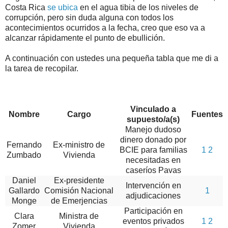
Costa Rica
se ubica
en el agua tibia de los niveles de
corrupción, pero sin duda alguna con todos los
acontecimientos ocurridos a la fecha, creo que eso va a
alcanzar rápidamente el punto de ebullición.
A continuación con ustedes una pequeña tabla que me di a
la tarea de recopilar.
Vinculado a
Nombre
Cargo
Fuentes
supuesto/a(s)
Manejo dudoso
dinero donado por
Fernando
Ex-ministro de
BCIE para familias
1
2
Zumbado
Vivienda
necesitadas en
caseríos Pavas
Daniel
Ex-presidente
Intervención en
Gallardo
Comisión Nacional
1
adjudicaciones
Monge
de Emerjencias
Participación en
Clara
Ministra de
eventos privados
1
2
Zomer
Vivienda