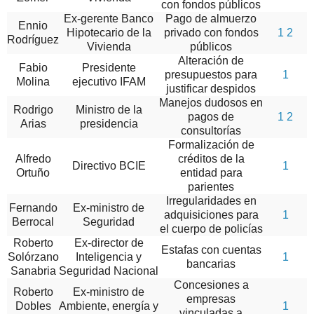
con fondos públicos
Ex-gerente Banco
Pago de almuerzo
Ennio
Hipotecario de la
privado con fondos
1
2
Rodríguez
Vivienda
públicos
Alteración de
Fabio
Presidente
presupuestos para
1
Molina
ejecutivo IFAM
justificar despidos
Manejos dudosos en
Rodrigo
Ministro de la
pagos de
1
2
Arias
presidencia
consultorías
Formalización de
Alfredo
créditos de la
Directivo BCIE
1
Ortuño
entidad para
parientes
Irregularidades en
Fernando
Ex-ministro de
adquisiciones para
1
Berrocal
Seguridad
el cuerpo de policías
Roberto
Ex-director de
Estafas con cuentas
Solórzano
Inteligencia y
1
bancarias
Sanabria
Seguridad Nacional
Concesiones a
Roberto
Ex-ministro de
empresas
Dobles
Ambiente, energía y
1
vinculadas a