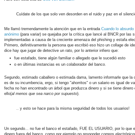
Cuídate de los que solo ven desorden en el ruido y paz en el silenci
Me llamó tremendamente la atención que en la entrada
Cuando lo absurdo 
anónimo
(para variar) se quejaba por la crítica que lancé al BNCR por las
implementadas a causa de la creciente amenaza del phishing y estafa elec
Primero, definitivamente la persona que escribió eso hizo un collage de id
dice hay que jugar de detective un rato, por lo anterior infiero que:
fue estafado, tiene algún familiar o allegado que le sucedió esto
o en últimas instancias es un colaborador del banco.
Segundo, estimado caballero o estimada dama, lamento informarle que la 
es de su incumbencia, ergo, si tengo "ahorritos" o un salario es igual de v
fecha no han encontrado un árbol que produzca dinero y si se tiene dinero 
ello(
al menos que sea narco por supuesto
).
.. y esto se hace para la misma seguridad de todos los usuarios!
Un segundo... no fue el banco el estafado, FUE EL USUARIO, por lo que es
dinero fuera del banco, como por ejemplo no responder correos electrónico