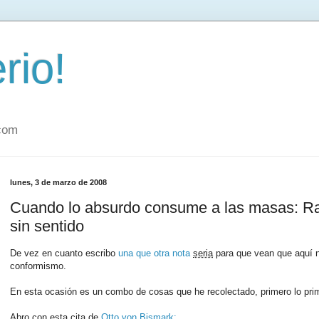
rio!
.com
lunes, 3 de marzo de 2008
Cuando lo absurdo consume a las masas: Ra
sin sentido
De vez en cuanto escribo
una
que
otra
nota
seria
para que vean que aquí n
conformismo.
En esta ocasión es un combo de cosas que he recolectado, primero lo pri
Abro con esta cita de
Otto von Bismark: