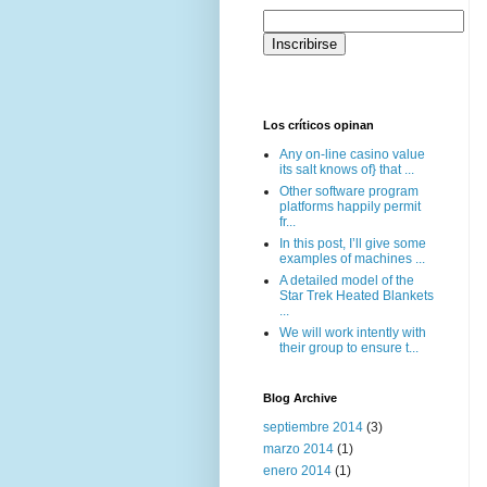
Los críticos opinan
Any on-line casino value
its salt knows of} that ...
Other software program
platforms happily permit
fr...
In this post, I’ll give some
examples of machines ...
A detailed model of the
Star Trek Heated Blankets
...
We will work intently with
their group to ensure t...
Blog Archive
septiembre 2014
(3)
marzo 2014
(1)
enero 2014
(1)