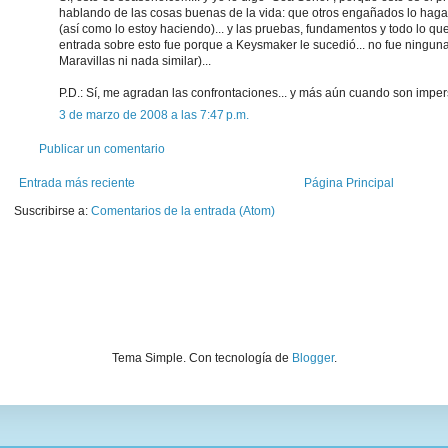
hablando de las cosas buenas de la vida: que otros engañados lo hagan
(así como lo estoy haciendo)... y las pruebas, fundamentos y todo lo que 
entrada sobre esto fue porque a Keysmaker le sucedió... no fue ninguna
Maravillas ni nada similar)...
P.D.: Sí, me agradan las confrontaciones... y más aún cuando son impe
3 de marzo de 2008 a las 7:47 p.m.
Publicar un comentario
Entrada más reciente
Página Principal
Suscribirse a:
Comentarios de la entrada (Atom)
Tema Simple. Con tecnología de
Blogger
.