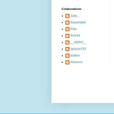
Colaboradores
Julio...
Keysmaker
Pato
RAV44
__ADRO__
ignacio753
kraken
ricbonco