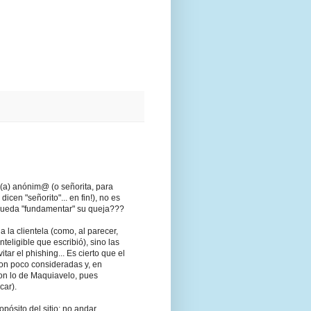
r(a) anónim@ (o señorita, para
cen "señorito"... en fin!), no es
pueda "fundamentar" su queja???
 la clientela (como, al parecer,
eligible que escribió), sino las
r el phishing... Es cierto que el
son poco consideradas y, en
con lo de Maquiavelo, pues
car).
opósito del sitio: no andar