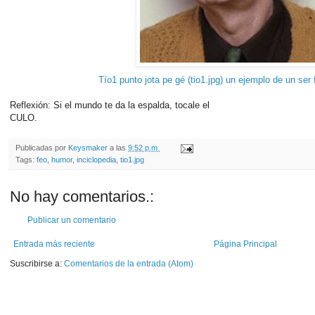
Tío1 punto jota pe gé (tio1.jpg) un ejemplo de un ser
Reflexión: Si el mundo te da la espalda, tocale el
CULO.
Publicadas por
Keysmaker
a las
9:52 p.m.
Tags:
feo
,
humor
,
inciclopedia
,
tio1.jpg
No hay comentarios.:
Publicar un comentario
Entrada más reciente
Página Principal
Suscribirse a:
Comentarios de la entrada (Atom)