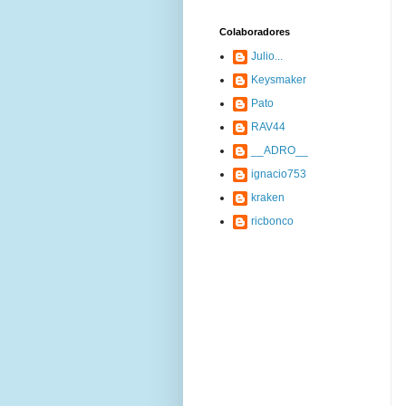
Colaboradores
Julio...
Keysmaker
Pato
RAV44
__ADRO__
ignacio753
kraken
ricbonco