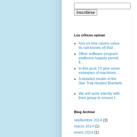
Los críticos opinan
Any on-line casino value
its salt knows of} that ...
Other software program
platforms happily permit
fr...
In this post, I’ll give some
examples of machines ...
A detailed model of the
Star Trek Heated Blankets
...
We will work intently with
their group to ensure t...
Blog Archive
septiembre 2014
(3)
marzo 2014
(1)
enero 2014
(1)