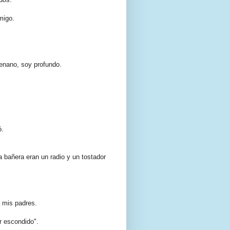
migo.
 enano, soy profundo.
ó.
 bañera eran un radio y un tostador
a mis padres.
r escondido".