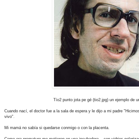
Tío2 punto jota pe gé (tio2.jpg) un ejemplo de u
Cuando nací, el doctor fue a la sala de espera y le dijo a mi padre "Hicimo
vivo".
Mi mamá no sabía si quedarse conmigo o con la placenta.
Como era prematuro me metieron en una incubadora... con vidrios polariza