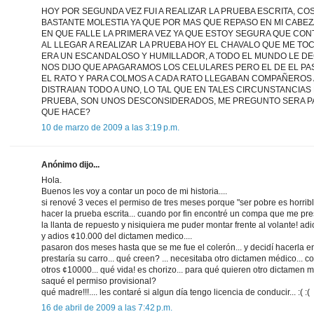
HOY POR SEGUNDA VEZ FUI A REALIZAR LA PRUEBA ESCRITA, C
BASTANTE MOLESTIA YA QUE POR MAS QUE REPASO EN MI CAB
EN QUE FALLE LA PRIMERA VEZ YA QUE ESTOY SEGURA QUE CON
AL LLEGAR A REALIZAR LA PRUEBA HOY EL CHAVALO QUE ME TO
ERA UN ESCANDALOSO Y HUMILLADOR, A TODO EL MUNDO LE DEC
NOS DIJO QUE APAGARAMOS LOS CELULARES PERO EL DE EL P
EL RATO Y PARA COLMOS A CADA RATO LLEGABAN COMPAÑEROS 
DISTRAIAN TODO A UNO, LO TAL QUE EN TALES CIRCUNSTANCIAS
PRUEBA, SON UNOS DESCONSIDERADOS, ME PREGUNTO SERA P
QUE HACE?
10 de marzo de 2009 a las 3:19 p.m.
Anónimo dijo...
Hola.
Buenos les voy a contar un poco de mi historia....
si renové 3 veces el permiso de tres meses porque "ser pobre es horribl
hacer la prueba escrita... cuando por fin encontré un compa que me prest
la llanta de repuesto y nisiquiera me puder montar frente al volante! 
y adios ¢10.000 del dictamen medico....
pasaron dos meses hasta que se me fue el colerón... y decidí hacerla 
prestaría su carro... qué creen? ... necesitaba otro dictamen médico... co
otros ¢10000... qué vida! es chorizo... para qué quieren otro dictamen 
saqué el permiso provisional?
qué madre!!!.... les contaré si algun día tengo licencia de conducir... :( :(
16 de abril de 2009 a las 7:42 p.m.