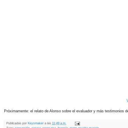
V
Próximamente: el relato de Alonso sobre el evaluador y más testimonios d
Publicadas por
Keysmaker
a las
11:49 a.m.