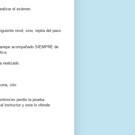
realizar el exámen.
guiente nivel, sino, repita del paso
ta manejar acompañado SIEMPRE de
tica.
a realizado.
ona, cito:
entonces perdio la prueba
l instructor y este lo ofende