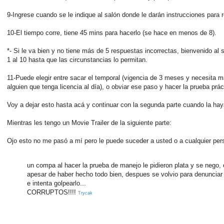
9-Ingrese cuando se le indique al salón donde le darán instrucciones para 
10-El tiempo corre, tiene 45 mins para hacerlo (se hace en menos de 8).
*- Si le va bien y no tiene más de 5 respuestas incorrectas, bienvenido al si
1 al 10 hasta que las circunstancias lo permitan.
11-Puede elegir entre sacar el temporal (vigencia de 3 meses y necesi
alguien que tenga licencia al día), o obviar ese paso y hacer la prueba prác
Voy a dejar esto hasta acá y continuar con la segunda parte cuando la hay
Mientras les tengo un Movie Trailer de la siguiente parte:
Ojo esto no me pasó a mí pero le puede suceder a usted o a cualquier pers
un compa al hacer la prueba de manejo le pidieron plata y se nego, 
apesar de haber hecho todo bien, despues se volvio para denunciar a
e intenta golpearlo...
CORRUPTOS!!!!
Trycak