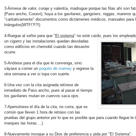
3-Ármese de valor, coraje y valentía, madrugue porque las filas ahí son fa
(Paso ancho, Cosevi), huya a los gavilanes, gangsters, niggas, mareros qu
"caritativamente" documentos como dictámenes médicos, manuales para la
triángulos(WTF!?!?!).
4-Ruegue al señor para que "
El sistema
" no esté caído,
pues los empleado
un cigarro y las instalaciones quedan desoladas
como edificios en chernobil cuando tan desastre
ocurre.
5-Anótese para el día que le convenga, sino
váyase a comer un
poquito de mamey
y regrese la
otra semana a ver si topa con suerte.
6-Una vez con la cita asignada retírese de
inmediato de Paso ancho, pues al pasar el tiempo
los gavilanes mutan en cuervos saca ojos.
7-Apersónese el día de la cita, no corra, que es
común que lleven 1 hora de retraso con las
pruebas del grupo anterior por lo que es posible que para cuando llegue le 
marques las horas....).
8-Nuevamente invoque a su Dios de preferencia y pida por "El Sistema".