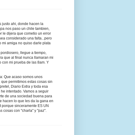
s justo ahi, donde hacen la
pa nos paso un chile tambien,
or le dijera que cometio un error
sea considerado una falta...pero
o mi amiga no quiso darle plata
 pordiosero, llegue a tiempo,
ara que al final nunca llamaran mi
 con mi prueba de las 8am. Y
ria: Que acaso somos unos
 que permitimos estas cosas sin
retel, Diario Extra y toda esa
lo he intentado. Vamos a seguir
rte de una sociedad buena para
 hacen lo que les da la gana en
ot porque sinceramente ES UN
s cosas con "charla" y "paz".