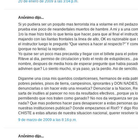
20 de enero de 2009 a las 3:04 p.m.
Anónimo dijo...
Si yo pudiera ser un poquito mas terrorista iria a volarme en mil pedazo
prueba ese poco de neandertales muertos de hambre. A mi y a una com
1ro la mae hizo todo lo que tenia que hacer, para que al final el instruct
majando con las llantas frontales la linea de alto, OK es razonable que 
el instructor luego le pregunto "Que vamos a hacer al respecto?" Y com
(porque no tenia) la reprobo.
Yo quise ser un poco mas precavida y llegar con el billete para el pobre
Riteve al dia, permiso de circulacion y todo el resto de estupideces....p
nombre, despues de media hora de esperar pregunte que habia pasado
adivinen que? Lo siento mucho, si ya paso, ya la perdio. Asi de sencillo.
Diganme una cosa mis queridos costarricenses, hermanos de esta pat
pobres peleles, pisos de tierra, campesinos, ignorantes y DON NADIES,
denunciarlas o sin hacer esto una revuelca? Denunciar a la Nacion, Rep
sarta de inutiles al parecer no nos da resultados efectivos...porque ya 
permitiendo que nos traten como ganado? No nos da verguenza ser pa
nada? Que mas podemos hacer para desaparecer a estas personas que
nuestras instituciones publicas? Donde empezamos el Riot? Y digo Ri
CHISTE a estas alturas de nuestra situacion nacional, querer resolver la
9 de marzo de 2009 a las 8:16 p.m.
Anónimo dijo...