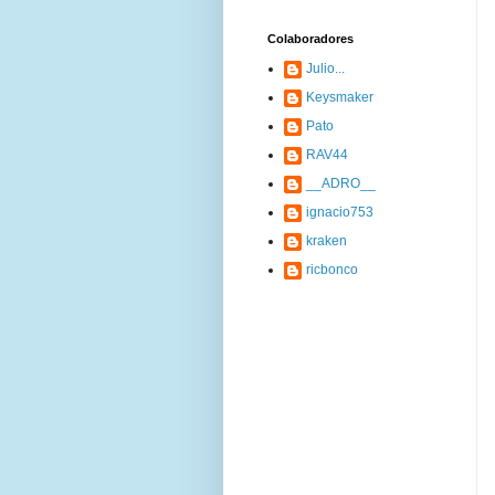
Colaboradores
Julio...
Keysmaker
Pato
RAV44
__ADRO__
ignacio753
kraken
ricbonco