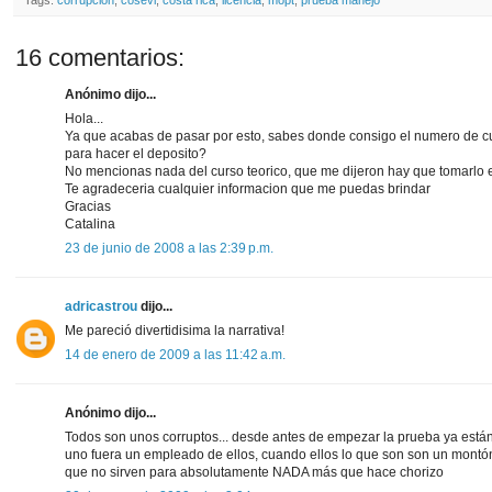
Tags:
corrupción
,
cosevi
,
costa rica
,
licencia
,
mopt
,
prueba manejo
16 comentarios:
Anónimo dijo...
Hola...
Ya que acabas de pasar por esto, sabes donde consigo el numero de c
para hacer el deposito?
No mencionas nada del curso teorico, que me dijeron hay que tomarlo 
Te agradeceria cualquier informacion que me puedas brindar
Gracias
Catalina
23 de junio de 2008 a las 2:39 p.m.
adricastrou
dijo...
Me pareció divertidisima la narrativa!
14 de enero de 2009 a las 11:42 a.m.
Anónimo dijo...
Todos son unos corruptos... desde antes de empezar la prueba ya están
uno fuera un empleado de ellos, cuando ellos lo que son son un montó
que no sirven para absolutamente NADA más que hace chorizo