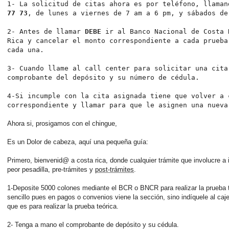
1- La solicitud de citas ahora es por teléfono, llama
77 73
, de lunes a viernes de 7 am a 6 pm, y sábados de
2- Antes de llamar
DEBE
ir al Banco Nacional de Costa 
Rica y cancelar el monto correspondiente a cada prueba
cada una.
3- Cuando llame al call center para solicitar una cita
comprobante del depósito y su número de cédula.
4-Si incumple con la cita asignada tiene que volver a 
correspondiente y llamar para que le asignen una nueva
Ahora si, prosigamos con el chingue,
Es un Dolor de cabeza, aquí una pequeña guía:
Primero, bienvenid@ a costa rica, donde cualquier trámite que involucre a 
peor pesadilla, pre-trámites y
post-trámites
.
1-Deposite 5000 colones mediante el BCR o BNCR para realizar la prueba te
sencillo pues en pagos o convenios viene la sección, sino indíquele al ca
que es para realizar la prueba teórica.
2- Tenga a mano el comprobante de depósito y su cédula.