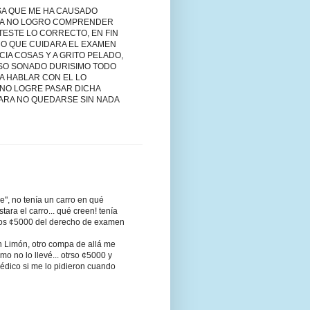
OSA QUE ME HA CAUSADO
EZA NO LOGRO COMPRENDER
TESTE LO CORRECTO, EN FIN
CO QUE CUIDARA EL EXAMEN
IA COSAS Y A GRITO PELADO,
ASO SONADO DURISIMO TODO
A HABLAR CON EL LO
 NO LOGRE PASAR DICHA
ARA NO QUEDARSE SIN NADA
e", no tenía un carro en qué
ara el carro... qué creen! tenía
adios ¢5000 del derecho de examen
en Limón, otro compa de allá me
mo no lo llevé... otrso ¢5000 y
médico si me lo pidieron cuando