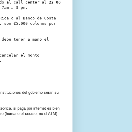
ndo al call center al
22 06
 7am a 3 pm.
Rica o al Banco de Costa
, son ₡5.000 colones por
 debe tener a mano el
cancelar el monto
.
instituciones del gobierno serán su
órica, si paga por internet es bien
jero (humano of course, no el ATM)