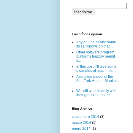
Los críticos opinan
Any on-line casino value
its salt knows of} that ...
Other software program
platforms happily permit
fr...
In this post, I’ll give some
examples of machines ...
A detailed model of the
Star Trek Heated Blankets
...
We will work intently with
their group to ensure t...
Blog Archive
septiembre 2014
(3)
marzo 2014
(1)
enero 2014
(1)