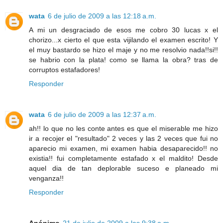
wata
6 de julio de 2009 a las 12:18 a.m.
A mi un desgraciado de esos me cobro 30 lucas x el
chorizo...x cierto el que esta vijilando el examen escrito! Y
el muy bastardo se hizo el maje y no me resolvio nada!!si!!
se habrio con la plata! como se llama la obra? tras de
corruptos estafadores!
Responder
wata
6 de julio de 2009 a las 12:37 a.m.
ah!! lo que no les conte antes es que el miserable me hizo
ir a recojer el "resultado" 2 veces y las 2 veces que fui no
aparecio mi examen, mi examen habia desaparecido!! no
existia!! fui completamente estafado x el maldito! Desde
aquel dia de tan deplorable suceso e planeado mi
venganza!!
Responder
Anónimo
21 de julio de 2009 a las 9:38 a.m.