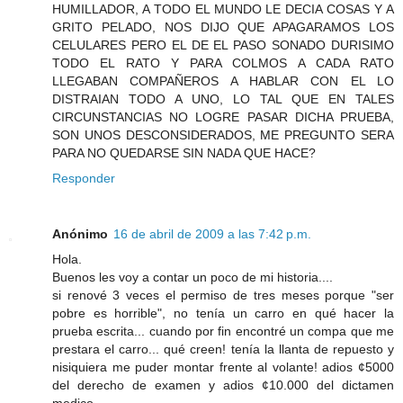
HUMILLADOR, A TODO EL MUNDO LE DECIA COSAS Y A
GRITO PELADO, NOS DIJO QUE APAGARAMOS LOS
CELULARES PERO EL DE EL PASO SONADO DURISIMO
TODO EL RATO Y PARA COLMOS A CADA RATO
LLEGABAN COMPAÑEROS A HABLAR CON EL LO
DISTRAIAN TODO A UNO, LO TAL QUE EN TALES
CIRCUNSTANCIAS NO LOGRE PASAR DICHA PRUEBA,
SON UNOS DESCONSIDERADOS, ME PREGUNTO SERA
PARA NO QUEDARSE SIN NADA QUE HACE?
Responder
Anónimo
16 de abril de 2009 a las 7:42 p.m.
Hola.
Buenos les voy a contar un poco de mi historia....
si renové 3 veces el permiso de tres meses porque "ser
pobre es horrible", no tenía un carro en qué hacer la
prueba escrita... cuando por fin encontré un compa que me
prestara el carro... qué creen! tenía la llanta de repuesto y
nisiquiera me puder montar frente al volante! adios ¢5000
del derecho de examen y adios ¢10.000 del dictamen
medico....