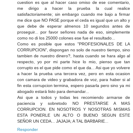
cuestion es que al hacer caso omiso de ese comentario,
me dirigo a hacer la prueba la cual realice
satisfactoriamente; sin embargo cuando me bajo a firmar
me dice que NO PASE porque el ceda es igual que un alto y
que debe de esperar almenos 10 segundos antes de
proseguir... por favor señores nada de eso, simplemente
como no di los 25000 colones ese fue el resultado...
Como es posible que estos "PROFESIONALES DE LA
CORRUPCION", dispongan no solo de nuestro tiempo, sino
tambien de nuestro dinero?, hasta cuando se hara algo al
respecto, yo por mi parte hice lo mio, pienso que tan
corrupto es el que pide como el que da... Asi que yo volvere
a hacer la prueba una tercera vez, pero en esta ocasion
con camara de video y grabadora de voz, para haber si al
fin esta corrupcion termina, espero pasarla pero sino ya mi
abogado estará listo para demandar...
Asi que a todos y todas les recomiendo armarse de
paciencia y sobretodo NO PRESTARSE A MAS
CORRUPCION. EN NOSOTROS Y NOSOTRAS MISMAS
ESTA PONERLE UN ALTO O BUENO SEGUN ESTE
SEÑOR UN CEDA... JAJAJA; A TAL BARBARIE...
Responder