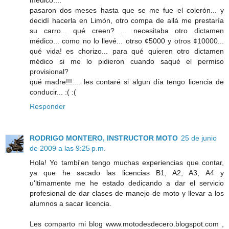
pasaron dos meses hasta que se me fue el colerón... y
decidí hacerla en Limón, otro compa de allá me prestaría
su carro... qué creen? ... necesitaba otro dictamen
médico... como no lo llevé... otrso ¢5000 y otros ¢10000...
qué vida! es chorizo... para qué quieren otro dictamen
médico si me lo pidieron cuando saqué el permiso
provisional?
qué madre!!!.... les contaré si algun día tengo licencia de
conducir... :( :(
Responder
RODRIGO MONTERO, INSTRUCTOR MOTO
25 de junio
de 2009 a las 9:25 p.m.
Hola! Yo tambi'en tengo muchas experiencias que contar,
ya que he sacado las licencias B1, A2, A3, A4 y
u'ltimamente me he estado dedicando a dar el servicio
profesional de dar clases de manejo de moto y llevar a los
alumnos a sacar licencia.
Les comparto mi blog www.motodesdecero.blogspot.com ,