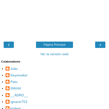
‹
›
Página Principal
Ver la versión web
Colaboradores
Julio...
Keysmaker
Pato
RAV44
__ADRO__
ignacio753
kraken