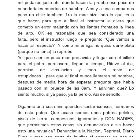
mil pedazos justo ahi, donde hacen la prueba ese poco de
neandertales muertos de hambre. A mi y a una compa nos
paso un chile tambien, 1ro la mae hizo todo lo que tenia
que hacer, para que al final el instructor le dijera que
cometio un error majando con las llantas frontales la linea
de alto, OK es razonable que sea considerado una
falta...pero el instructor luego le pregunto "Que vamos a
hacer al respecto?" Y como mi amiga no quiso darle plata
(porque no tenia) la reprobo.
Yo quise ser un poco mas precavida y llegar con el billete
para el pobre pordiosero, llegue a tiempo, Riteve al dia,
permiso de circulacion y todo el resto de
estupideces....para que al final nunca llamaran mi nombre,
despues de media hora de esperar pregunte que habia
pasado con mi prueba de las 8am. Y adivinen que? Lo
siento mucho, si ya paso, ya la perdio. Asi de sencillo.
Diganme una cosa mis queridos costarricenses, hermanos
de esta patria: Que acaso somos unos pobres peleles,
pisos de tierra, campesinos, ignorantes y DON NADIES,
que permitimos estas cosas sin denunciarlas o sin hacer
esto una revuelca? Denunciar a la Nacion, Repretel, Diario
Extra y toda esa sarta de inutiles al parecer no nos da