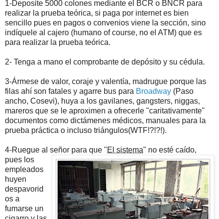
1-Deposite 5000 colones mediante el BCR o BNCR para
realizar la prueba teórica, si paga por internet es bien
sencillo pues en pagos o convenios viene la sección, sino
indíquele al cajero (humano of course, no el ATM) que es
para realizar la prueba teórica.
2- Tenga a mano el comprobante de depósito y su cédula.
3-Ármese de valor, coraje y valentía, madrugue porque las
filas ahí son fatales y agarre bus para
Broadway
(Paso
ancho, Cosevi), huya a los gavilanes, gangsters, niggas,
mareros que se le aproximen a ofrecerle "caritativamente"
documentos como dictámenes médicos, manuales para la
prueba práctica o incluso triángulos(WTF!?!?!).
4-Ruegue al señor para que "
El sistema
" no esté caído,
pues los
empleados
huyen
despavorid
os a
fumarse un
cigarro y las