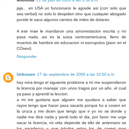
jaja... en USA un funcionario le agrede asi (con solo que
sea verbal) no solo lo despiden sino que cualquier abogado
purete le saca algunos cientos de miles de dolares.
A ese mae le mandaron una amonestacion escrita y no
pasa nada, asi es la suiza centroamericana, lleno de
muertos de hambre sin educacion ni escrupulos (peor en el
COsevi)
Responder
Unknown
17 de septiembre de 2009 a las 10:50 a.m.
hey mira tengo el siguiente problome a mi me suspendieron
la licencia por manejar con unos tragos por un año, el cual
ya paso y aprendi la leccion.
a mi me gustaria que alguien me ayudara a saber que
rayos tengo que hacer para sacarla porque fui a cosevi en
la uruca y me dicen que tengo que ir yo no se donde y
nadie me dice nada y perdi todo el dia, por favor me urge
sacar la licencia, mi vida depende de ello de antemano se
los agradezco y que toludos estos los de cosevi mas