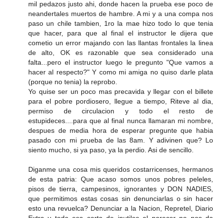
mil pedazos justo ahi, donde hacen la prueba ese poco de
neandertales muertos de hambre. A mi y a una compa nos
paso un chile tambien, 1ro la mae hizo todo lo que tenia
que hacer, para que al final el instructor le dijera que
cometio un error majando con las llantas frontales la linea
de alto, OK es razonable que sea considerado una
falta...pero el instructor luego le pregunto "Que vamos a
hacer al respecto?" Y como mi amiga no quiso darle plata
(porque no tenia) la reprobo.
Yo quise ser un poco mas precavida y llegar con el billete
para el pobre pordiosero, llegue a tiempo, Riteve al dia,
permiso de circulacion y todo el resto de
estupideces....para que al final nunca llamaran mi nombre,
despues de media hora de esperar pregunte que habia
pasado con mi prueba de las 8am. Y adivinen que? Lo
siento mucho, si ya paso, ya la perdio. Asi de sencillo.
Diganme una cosa mis queridos costarricenses, hermanos
de esta patria: Que acaso somos unos pobres peleles,
pisos de tierra, campesinos, ignorantes y DON NADIES,
que permitimos estas cosas sin denunciarlas o sin hacer
esto una revuelca? Denunciar a la Nacion, Repretel, Diario
Extra y toda esa sarta de inutiles al parecer no nos da