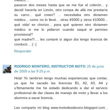
pasaron dos meses hasta que se me fue el colerón... y
decidí hacerla en Limón, otro compa de allá me prestaría
su carro... qué creen? ... necesitaba otro dictamen
médico... como no lo llevé... otrso ¢5000 y otros ¢10000...
qué vida! es chorizo... para qué quieren otro dictamen
médico si me lo pidieron cuando saqué el permiso
provisional?
qué madre!!!.... les contaré si algun día tengo licencia de
conducir... :( :(
Responder
RODRIGO MONTERO, INSTRUCTOR MOTO
25 de junio
de 2009 a las 9:25 p.m.
Hola! Yo tambi'en tengo muchas experiencias que contar,
ya que he sacado las licencias B1, A2, A3, A4 y
u'ltimamente me he estado dedicando a dar el servicio
profesional de dar clases de manejo de moto y llevar a los
alumnos a sacar licencia.
Les comparto mi blog www.motodesdecero.blogspot.com ,