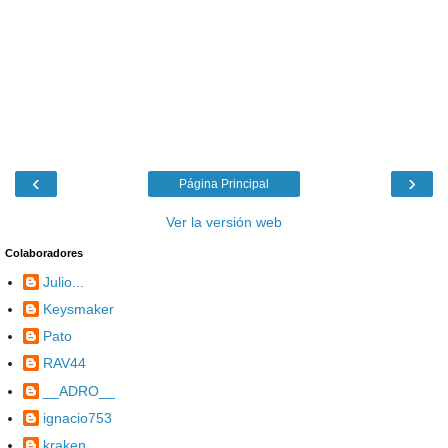
‹
›
Página Principal
Ver la versión web
Colaboradores
Julio...
Keysmaker
Pato
RAV44
__ADRO__
ignacio753
kraken