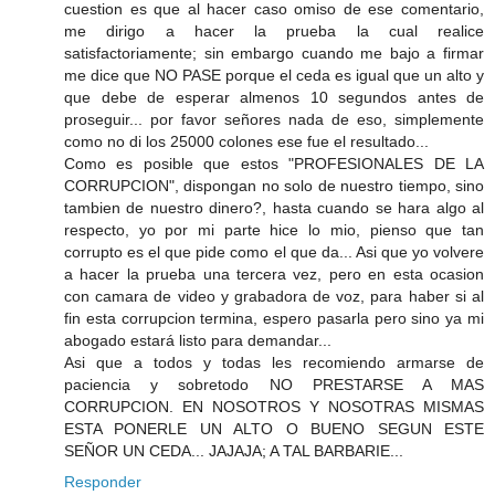
cuestion es que al hacer caso omiso de ese comentario,
me dirigo a hacer la prueba la cual realice
satisfactoriamente; sin embargo cuando me bajo a firmar
me dice que NO PASE porque el ceda es igual que un alto y
que debe de esperar almenos 10 segundos antes de
proseguir... por favor señores nada de eso, simplemente
como no di los 25000 colones ese fue el resultado...
Como es posible que estos "PROFESIONALES DE LA
CORRUPCION", dispongan no solo de nuestro tiempo, sino
tambien de nuestro dinero?, hasta cuando se hara algo al
respecto, yo por mi parte hice lo mio, pienso que tan
corrupto es el que pide como el que da... Asi que yo volvere
a hacer la prueba una tercera vez, pero en esta ocasion
con camara de video y grabadora de voz, para haber si al
fin esta corrupcion termina, espero pasarla pero sino ya mi
abogado estará listo para demandar...
Asi que a todos y todas les recomiendo armarse de
paciencia y sobretodo NO PRESTARSE A MAS
CORRUPCION. EN NOSOTROS Y NOSOTRAS MISMAS
ESTA PONERLE UN ALTO O BUENO SEGUN ESTE
SEÑOR UN CEDA... JAJAJA; A TAL BARBARIE...
Responder