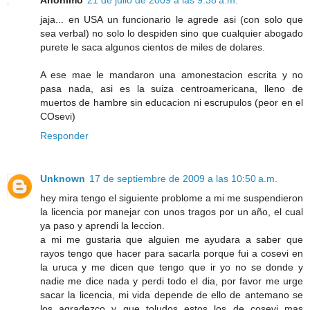
jaja... en USA un funcionario le agrede asi (con solo que
sea verbal) no solo lo despiden sino que cualquier abogado
purete le saca algunos cientos de miles de dolares.
A ese mae le mandaron una amonestacion escrita y no
pasa nada, asi es la suiza centroamericana, lleno de
muertos de hambre sin educacion ni escrupulos (peor en el
COsevi)
Responder
Unknown
17 de septiembre de 2009 a las 10:50 a.m.
hey mira tengo el siguiente problome a mi me suspendieron
la licencia por manejar con unos tragos por un año, el cual
ya paso y aprendi la leccion.
a mi me gustaria que alguien me ayudara a saber que
rayos tengo que hacer para sacarla porque fui a cosevi en
la uruca y me dicen que tengo que ir yo no se donde y
nadie me dice nada y perdi todo el dia, por favor me urge
sacar la licencia, mi vida depende de ello de antemano se
los agradezco y que toludos estos los de cosevi mas