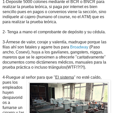
1-Deposite 5000 colones mediante el BCR o BNCR para
realizar la prueba teórica, si paga por internet es bien
sencillo pues en pagos o convenios viene la sección, sino
indíquele al cajero (humano of course, no el ATM) que es
para realizar la prueba teórica.
2- Tenga a mano el comprobante de depósito y su cédula.
3-Ármese de valor, coraje y valentía, madrugue porque las
filas ahí son fatales y agarre bus para
Broadway
(Paso
ancho, Cosevi), huya a los gavilanes, gangsters, niggas,
mareros que se le aproximen a ofrecerle "caritativamente"
documentos como dictámenes médicos, manuales para la
prueba práctica o incluso triángulos(WTF!?!?!).
4-Ruegue al señor para que "
El sistema
" no esté caído,
pues los
empleados
huyen
despavorid
os a
fumarse un
cigarro y las