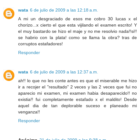
wata
6 de julio de 2009 a las 12:18 a.m.
A mi un desgraciado de esos me cobro 30 lucas x el
chorizo...x cierto el que esta vijilando el examen escrito! Y
el muy bastardo se hizo el maje y no me resolvio nada!!si!!
se habrio con la plata! como se llama la obra? tras de
corruptos estafadores!
Responder
wata
6 de julio de 2009 a las 12:37 a.m.
ah!! lo que no les conte antes es que el miserable me hizo
ir a recojer el "resultado" 2 veces y las 2 veces que fui no
aparecio mi examen, mi examen habia desaparecido!! no
existia!! fui completamente estafado x el maldito! Desde
aquel dia de tan deplorable suceso e planeado mi
venganza!!
Responder
Anónimo
21 de julio de 2009 a las 9:38 a.m.