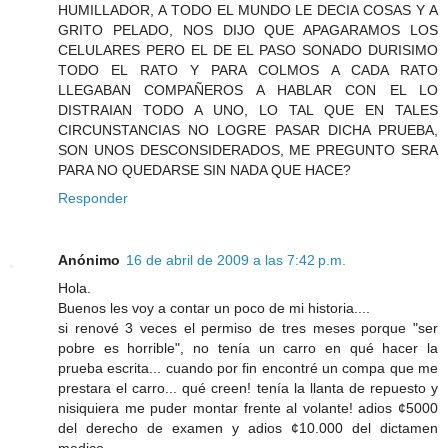
HUMILLADOR, A TODO EL MUNDO LE DECIA COSAS Y A
GRITO PELADO, NOS DIJO QUE APAGARAMOS LOS
CELULARES PERO EL DE EL PASO SONADO DURISIMO
TODO EL RATO Y PARA COLMOS A CADA RATO
LLEGABAN COMPAÑEROS A HABLAR CON EL LO
DISTRAIAN TODO A UNO, LO TAL QUE EN TALES
CIRCUNSTANCIAS NO LOGRE PASAR DICHA PRUEBA,
SON UNOS DESCONSIDERADOS, ME PREGUNTO SERA
PARA NO QUEDARSE SIN NADA QUE HACE?
Responder
Anónimo
16 de abril de 2009 a las 7:42 p.m.
Hola.
Buenos les voy a contar un poco de mi historia....
si renové 3 veces el permiso de tres meses porque "ser
pobre es horrible", no tenía un carro en qué hacer la
prueba escrita... cuando por fin encontré un compa que me
prestara el carro... qué creen! tenía la llanta de repuesto y
nisiquiera me puder montar frente al volante! adios ¢5000
del derecho de examen y adios ¢10.000 del dictamen
medico....